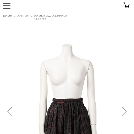
HOME
>
ONLINE
>
COMME des GARÇONS
1988 SS