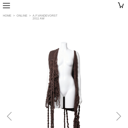
HOME
>
ONLINE
>
A.F.VANDEVORST
2011 AW