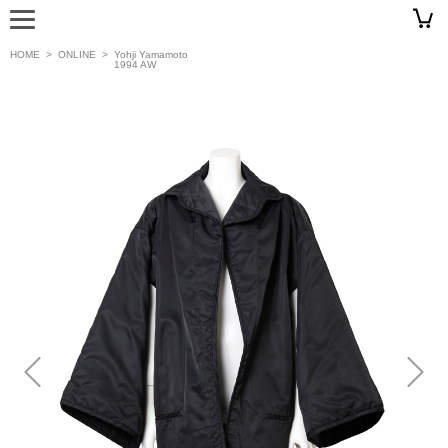
HOME
>
ONLINE
>
Yohji Yamamoto
1994 AW