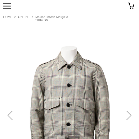
HOME
>
ONLINE
>
Maison Martin Margiela
2004 SS