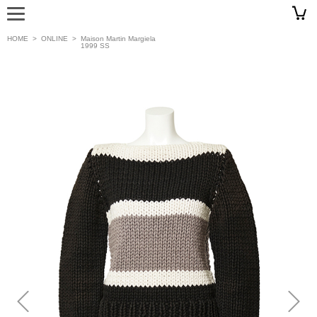
HOME
>
ONLINE
>
Maison Martin Margiela
1999 SS