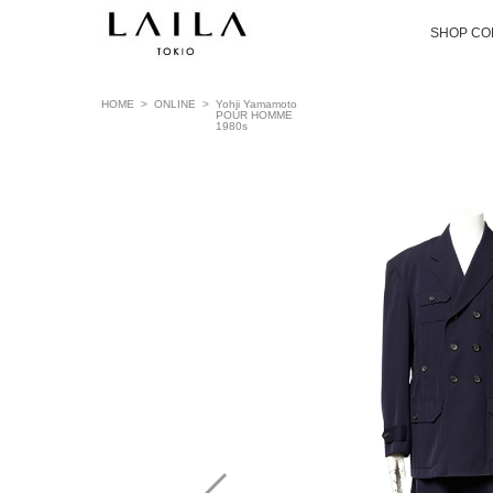
SHOP CO
HOME
>
ONLINE
>
Yohji Yamamoto
POUR HOMME
1980s