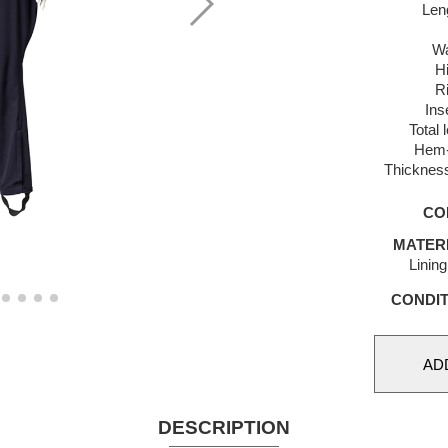
Len
Wa
H
R
Ins
Total 
Hem-
Thickness
CO
MATER
Linin
CONDIT
DESCRIPTION