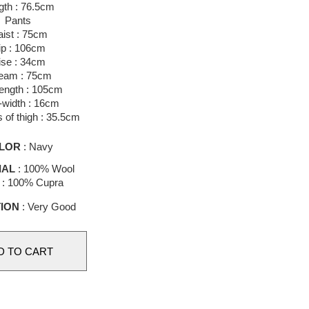
gth : 76.5cm
Pants
ist : 75cm
ip : 106cm
ise : 34cm
eam : 75cm
length : 105cm
width : 16cm
 of thigh : 35.5cm
LOR
: Navy
IAL
: 100% Wool
g : 100% Cupra
ION
: Very Good