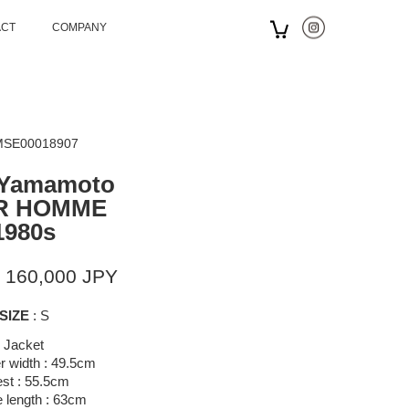
ACT
COMPANY
 MSE00018907
 Yamamoto
R HOMME
1980s
 160,000 JPY
SIZE
: S
Jacket
r width : 49.5cm
st : 55.5cm
 length : 63cm