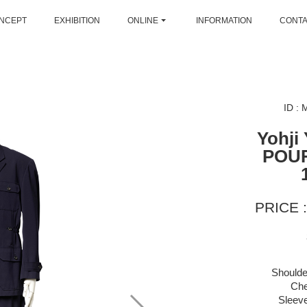
NCEPT
EXHIBITION
ONLINE
INFORMATION
CONT
ID :
Yohji
POU
PRICE :
Shoulde
Che
Sleeve