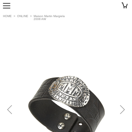
HOME
>
ONLINE
>
Maison Martin Margiela
2008 AW