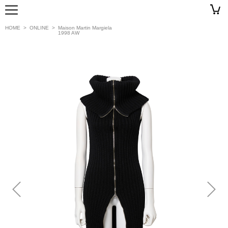
HOME
>
ONLINE
>
Maison Martin Margiela
1998 AW