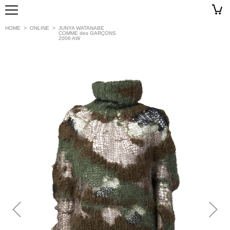
HOME
>
ONLINE
>
JUNYA WATANABE
COMME des GARÇONS
2006 AW