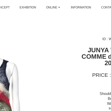
NCEPT
EXHIBITION
ONLINE
INFORMATION
CONT
ID :
JUNYA
COMME 
2
PRICE :
Should
B
Wa
H