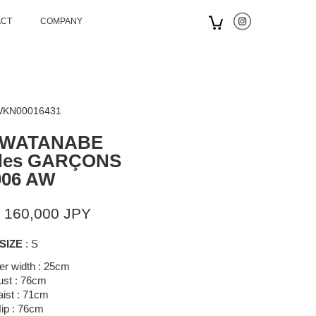
ACT
COMPANY
 WKN00016431
 WATANABE
des GARÇONS
006 AW
 160,000 JPY
SIZE
: S
er width : 25cm
ust : 76cm
ist : 71cm
ip : 76cm