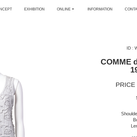
NCEPT
EXHIBITION
ONLINE
INFORMATION
CONT
ID :
COMME 
1
PRICE 
Shoulde
B
Le