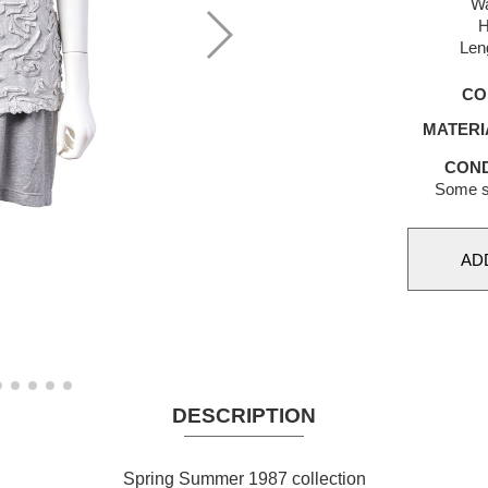
Wa
H
Len
CO
MATERI
COND
Some st
DESCRIPTION
Spring Summer 1987 collection