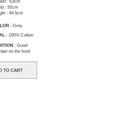
ist : 63cm
ip : 92cm
gth : 44.5cm
LOR
: Grey
AL
: 100% Cotton
ITION
: Good
ain on the front