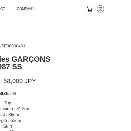
ACT
COMPANY
 WSE00000401
des GARÇONS
987 SS
: 58,000 JPY
SIZE
: M
Top
r width : 31.5cm
ust : 86cm
ngth : 62cm
Skirt