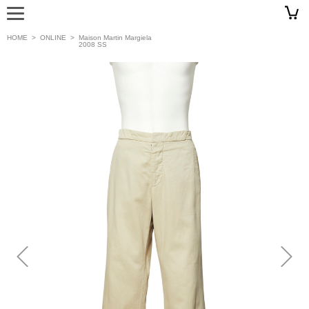
HOME
>
ONLINE
>
Maison Martin Margiela
2008 SS