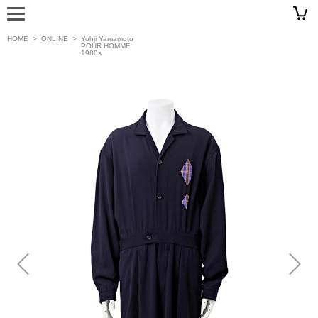
HOME
>
ONLINE
>
Yohji Yamamoto
POUR HOMME
1980s