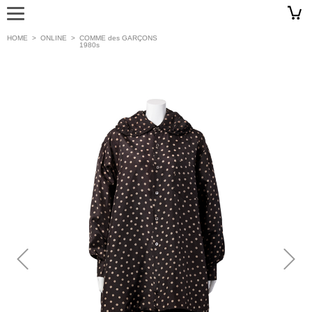
HOME
>
ONLINE
>
COMME des GARÇONS
1980s