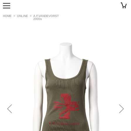
HOME
>
ONLINE
>
A.F.VANDEVORST
2000s