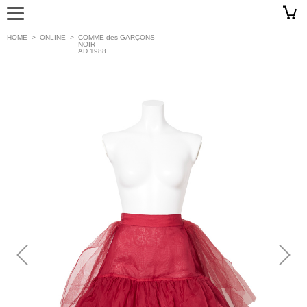
HOME
>
ONLINE
>
COMME des GARÇONS
NOIR
AD 1988