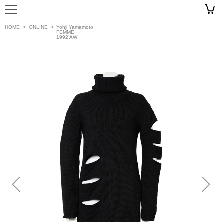
HOME
>
ONLINE
>
Yohji Yamamoto
FEMME
1992 AW