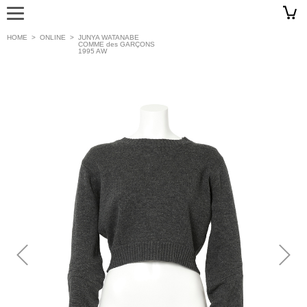
HOME
>
ONLINE
>
JUNYA WATANABE
COMME des GARÇONS
1995 AW