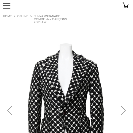
HOME
>
ONLINE
>
JUNYA WATANABE
COMME des GARÇONS
2001 AW