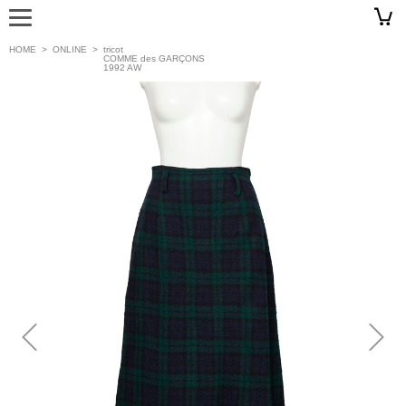
HOME
>
ONLINE
>
tricot
COMME des GARÇONS
1992 AW