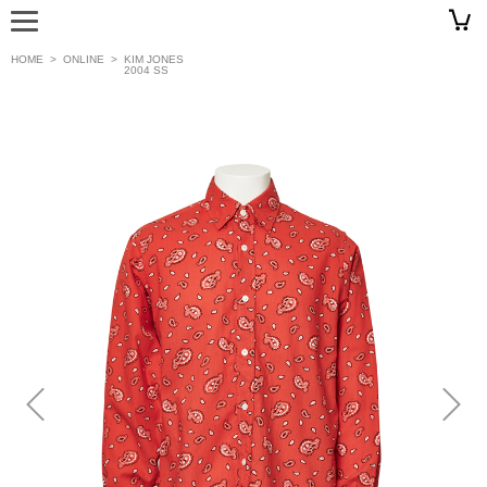
HOME
>
ONLINE
>
KIM JONES
2004 SS