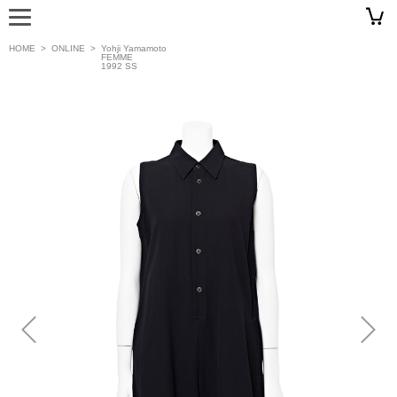
HOME
>
ONLINE
>
Yohji Yamamoto
FEMME
1992 SS